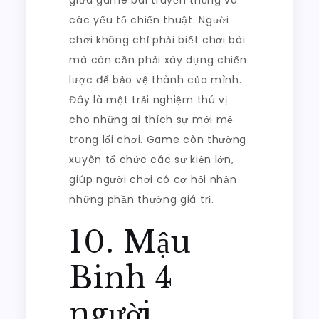
các yếu tố chiến thuật. Người
chơi không chỉ phải biết chơi bài
mà còn cần phải xây dựng chiến
lược để bảo vệ thành của mình.
Đây là một trải nghiệm thú vị
cho những ai thích sự mới mẻ
trong lối chơi. Game còn thường
xuyên tổ chức các sự kiện lớn,
giúp người chơi có cơ hội nhận
những phần thưởng giá trị.
10. Mậu
Binh 4
người