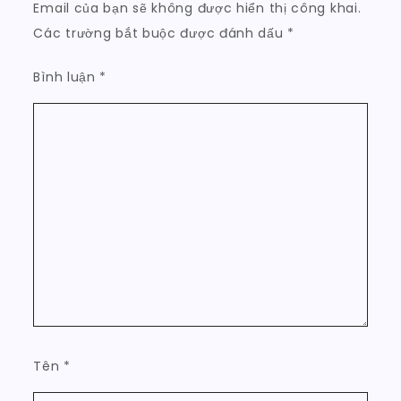
Email của bạn sẽ không được hiển thị công khai.
Các trường bắt buộc được đánh dấu
*
Bình luận
*
Tên
*