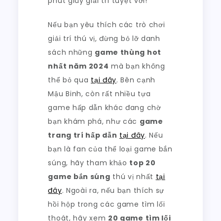
phút giây giải trí tuyệt vời!
Nếu bạn yêu thích các trò chơi
giải trí thú vị, đừng bỏ lỡ danh
sách những
game thùng hot
nhất năm 2024
mà bạn không
thể bỏ qua
tại đây
. Bên cạnh
Mậu Binh, còn rất nhiều tựa
game hấp dẫn khác đang chờ
bạn khám phá, như các
game
trang trí hấp dẫn
tại đây
. Nếu
bạn là fan của thể loại game bắn
súng, hãy tham khảo
top 20
game bắn súng
thú vị nhất
tại
đây
. Ngoài ra, nếu bạn thích sự
hồi hộp trong các game tìm lối
thoát, hãy xem
20 game tìm lối