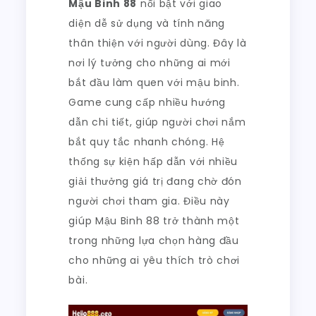
Mậu Binh 88
nổi bật với giao
diện dễ sử dụng và tính năng
thân thiện với người dùng. Đây là
nơi lý tưởng cho những ai mới
bắt đầu làm quen với mậu binh.
Game cung cấp nhiều hướng
dẫn chi tiết, giúp người chơi nắm
bắt quy tắc nhanh chóng. Hệ
thống sự kiện hấp dẫn với nhiều
giải thưởng giá trị đang chờ đón
người chơi tham gia. Điều này
giúp Mậu Binh 88 trở thành một
trong những lựa chọn hàng đầu
cho những ai yêu thích trò chơi
bài.