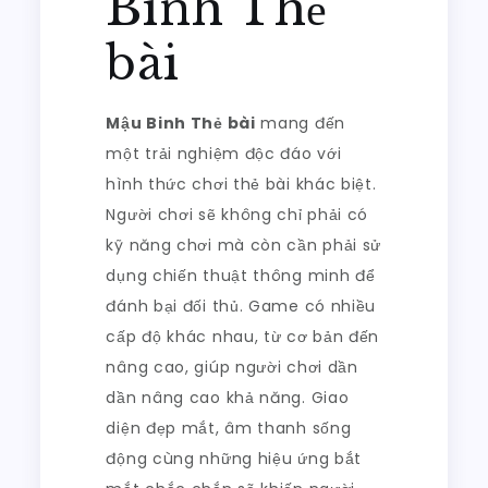
Binh Thẻ
bài
Mậu Binh Thẻ bài
mang đến
một trải nghiệm độc đáo với
hình thức chơi thẻ bài khác biệt.
Người chơi sẽ không chỉ phải có
kỹ năng chơi mà còn cần phải sử
dụng chiến thuật thông minh để
đánh bại đối thủ. Game có nhiều
cấp độ khác nhau, từ cơ bản đến
nâng cao, giúp người chơi dần
dần nâng cao khả năng. Giao
diện đẹp mắt, âm thanh sống
động cùng những hiệu ứng bắt