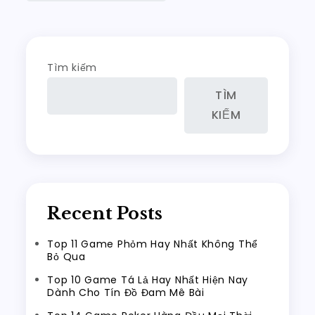
Tìm kiếm
TÌM
KIẾM
Recent Posts
Top 11 Game Phỏm Hay Nhất Không Thể
Bỏ Qua
Top 10 Game Tá Lả Hay Nhất Hiện Nay
Dành Cho Tín Đồ Đam Mê Bài