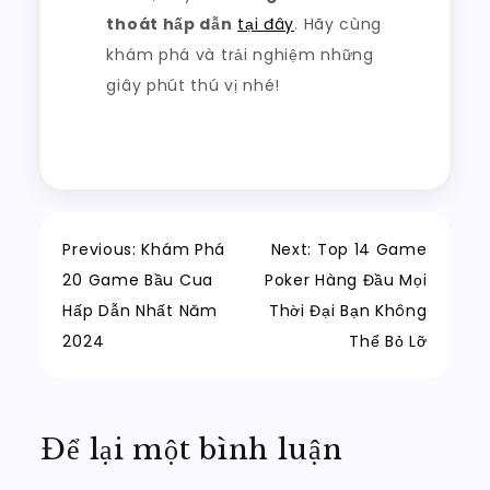
thoát hấp dẫn
tại đây
. Hãy cùng
khám phá và trải nghiệm những
giây phút thú vị nhé!
Điều
Previous:
Khám Phá
Next:
Top 14 Game
20 Game Bầu Cua
Poker Hàng Đầu Mọi
hướng
Hấp Dẫn Nhất Năm
Thời Đại Bạn Không
2024
Thể Bỏ Lỡ
bài
viết
Để lại một bình luận