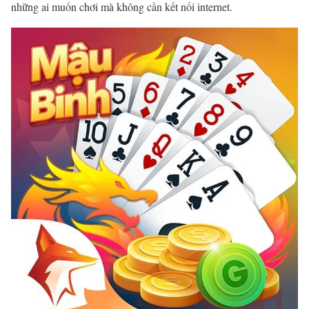
những ai muốn chơi mà không cần kết nối internet.