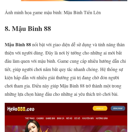
Ảnh minh họa game mậu binh: Mậu Binh Tiến Lên
8. Mậu Binh 88
Mậu Binh 88
nổi bật với giao diện dễ sử dụng và tính năng thân
thiện với người dùng. Đây là nơi lý tưởng cho những ai mới bắt
đầu làm quen với mậu binh. Game cung cấp nhiều hướng dẫn chi
tiết, giúp người chơi nắm bắt quy tắc nhanh chóng. Hệ thống sự
kiện hấp dẫn với nhiều giải thưởng giá trị đang chờ đón người
chơi tham gia. Điều này giúp Mậu Binh 88 trở thành một trong
những lựa chọn hàng đầu cho những ai yêu thích trò chơi bài.