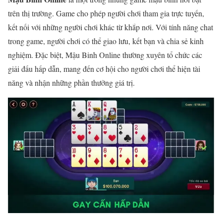
trên thị trường. Game cho phép người chơi tham gia trực tuyến,
kết nối với những người chơi khác từ khắp nơi. Với tính năng chat
trong game, người chơi có thể giao lưu, kết bạn và chia sẻ kinh
nghiệm. Đặc biệt, Mậu Binh Online thường xuyên tổ chức các
giải đấu hấp dẫn, mang đến cơ hội cho người chơi thể hiện tài
năng và nhận những phần thưởng giá trị.