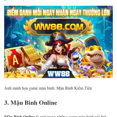
Ảnh minh họa game mậu binh: Mậu Binh Kiếm Tiền
3. Mậu Binh Online
Mậu Binh Online
là một trong những game mậu binh nổi bật