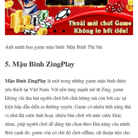
Ảnh minh họa game mậu binh: Mậu Binh Thẻ bài
5. Mậu Binh ZingPlay
Mậu Binh ZingPlay
là một trong những game mậu binh được
yêu thích tại Việt Nam. Với nền tảng mạnh mẽ từ Zing, game
không chỉ thu hút người chơi bởi chất lượng mà còn bởi các sự
kiện hấp dẫn diễn ra thường xuyên. Game có nhiều tính năng thú
vị như đặt cược linh hoạt, nhiều bàn chơi với mức cược khác
nhau, giúp người chơi dễ dàng lựa chọn theo khả năng của mình.
Bên cạnh đó, game còn có chế độ chơi offline, rất thuận tiện cho