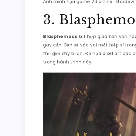
Ảnh minh họa game 2d online: Stardew 
3. Blasphemo
Blasphemous
kết hợp giữa nền văn hóa
gay cấn. Bạn sẽ vào vai một hiệp sĩ tro
thế giới đầy bí ẩn. Đồ họa pixel art độ
trong hành trình này.