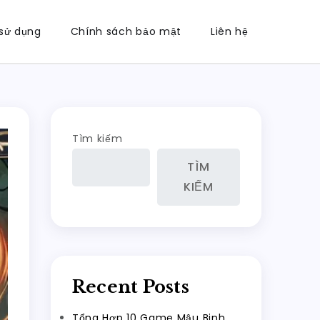
 sử dụng
Chính sách bảo mật
Liên hệ
Tìm kiếm
TÌM
KIẾM
Recent Posts
Tổng Hợp 10 Game Mậu Binh