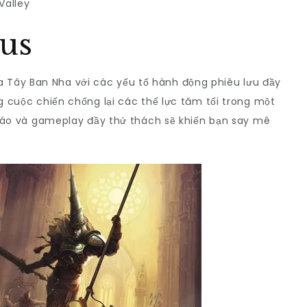
Valley
us
 Tây Ban Nha với các yếu tố hành động phiêu lưu đầy
ng cuộc chiến chống lại các thế lực tăm tối trong một
c đáo và gameplay đầy thử thách sẽ khiến bạn say mê