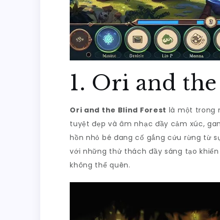
1. Ori and the
Ori and the Blind Forest
là một trong 
tuyệt đẹp và âm nhạc đầy cảm xúc, game
hồn nhỏ bé đang cố gắng cứu rừng từ s
với những thử thách đầy sáng tạo khiến 
không thể quên.