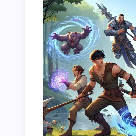
năm
2024