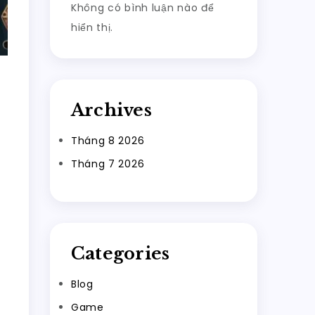
Không có bình luận nào để
hiển thị.
Archives
Tháng 8 2026
Tháng 7 2026
Categories
Blog
Game