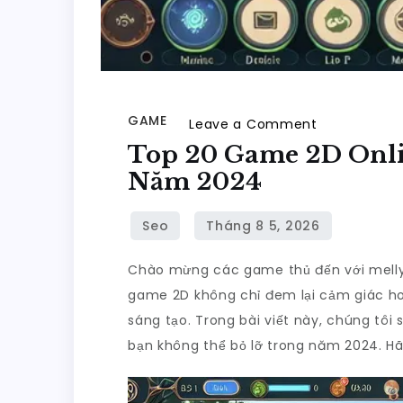
GAME
on
Leave a Comment
Top
Top 20 Game 2D Onli
20
Năm 2024
game
2D
online
Chào mừng các game thủ đến với melly
hay
game 2D không chỉ đem lại cảm giác ho
nhất
sáng tạo. Trong bài viết này, chúng tôi 
không
bạn không thể bỏ lỡ trong năm 2024. H
thể
bỏ
lỡ