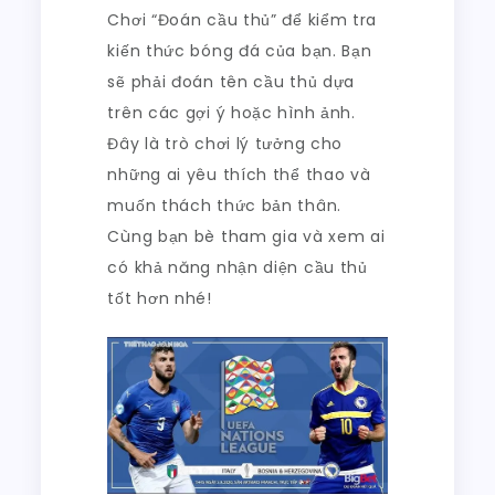
Chơi “Đoán cầu thủ” để kiểm tra
kiến thức bóng đá của bạn. Bạn
sẽ phải đoán tên cầu thủ dựa
trên các gợi ý hoặc hình ảnh.
Đây là trò chơi lý tưởng cho
những ai yêu thích thể thao và
muốn thách thức bản thân.
Cùng bạn bè tham gia và xem ai
có khả năng nhận diện cầu thủ
tốt hơn nhé!