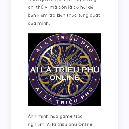
chỉ thú vị mà còn là cơ hội để
bạn kiểm tra kiến thức tổng quát
của mình.
Ảnh minh họa game trắc
nghiệm: Ai là triệu phú Online