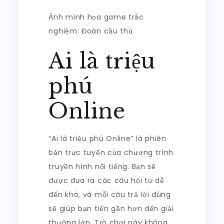
Ảnh minh họa game trắc
nghiệm: Đoán cầu thủ
Ai là triệu
phú
Online
“Ai là triệu phú Online” là phiên
bản trực tuyến của chương trình
truyền hình nổi tiếng. Bạn sẽ
được đưa ra các câu hỏi từ dễ
đến khó, và mỗi câu trả lời đúng
sẽ giúp bạn tiến gần hơn đến giải
thưởng lớn. Trò chơi này không