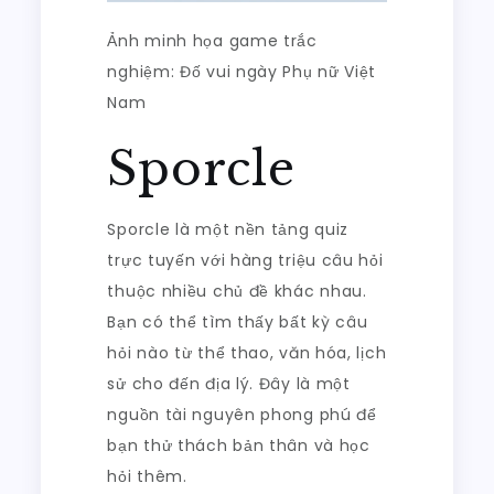
Ảnh minh họa game trắc
nghiệm: Đố vui ngày Phụ nữ Việt
Nam
Sporcle
Sporcle là một nền tảng quiz
trực tuyến với hàng triệu câu hỏi
thuộc nhiều chủ đề khác nhau.
Bạn có thể tìm thấy bất kỳ câu
hỏi nào từ thể thao, văn hóa, lịch
sử cho đến địa lý. Đây là một
nguồn tài nguyên phong phú để
bạn thử thách bản thân và học
hỏi thêm.