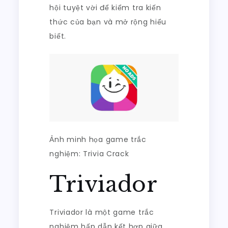
hội tuyệt vời để kiểm tra kiến
thức của bạn và mở rộng hiểu
biết.
Ảnh minh họa game trắc
nghiệm: Trivia Crack
Triviador
Triviador là một game trắc
nghiệm hấp dẫn kết hợp giữa