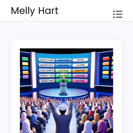
Skip
Melly Hart
to
content