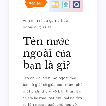
Ảnh minh họa game trắc
nghiệm: Quizlet
Tên nước
ngoài của
bạn là gì?
Trò chơi “Tên nước ngoài của
bạn là gì?” sẽ giúp bạn khám phá
một phần thú vị về bản thân. Bạn
sẽ trả lời một loạt câu hỏi để tìm
ra tên nước ngoài phù hợp với