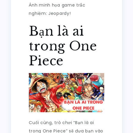
Ảnh minh họa game trắc
nghiệm: Jeopardy!
Bạn là ai
trong One
Piece
Cuối cùng, trò chơi “Bạn là ai
trong One Piece” sẽ đưa bạn vào