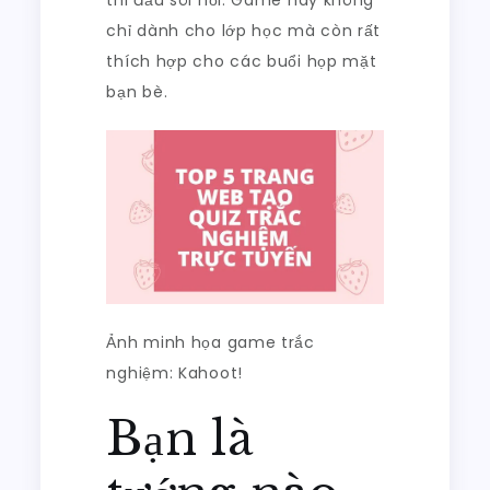
thi đấu sôi nổi. Game này không
chỉ dành cho lớp học mà còn rất
thích hợp cho các buổi họp mặt
bạn bè.
Ảnh minh họa game trắc
nghiệm: Kahoot!
Bạn là