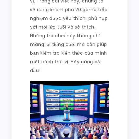
Người
vị. Trong bài viết này, chúng ta
Chơi
sẽ cùng khám phá 20 game trắc
nghiệm được yêu thích, phù hợp
với mọi lứa tuổi và sở thích.
Những trò chơi này không chỉ
mang lại tiếng cười mà còn giúp
bạn kiểm tra kiến thức của mình
một cách thú vị. Hãy cùng bắt
đầu!