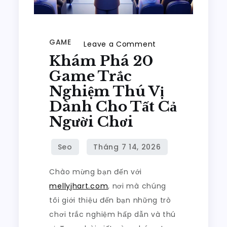
GAME
on
Leave a Comment
Khám Phá 20
Khám
Phá
Game Trắc
20
Nghiệm Thú Vị
Game
Dành Cho Tất Cả
Trắc
Người Chơi
Nghiệm
Thú
Vị
Dành
Chào mừng bạn đến với
Cho
mellyjhart.com
, nơi mà chúng
Tất
tôi giới thiệu đến bạn những trò
Cả
chơi trắc nghiệm hấp dẫn và thú