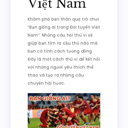
Việt Nam
Khám phá bản thân qua trò chơi
“Bạn giống ai trong Đội tuyển Việt
Nam”. Những câu hỏi thú vị sẽ
giúp bạn tìm ra cầu thủ nào mà
bạn có tính cách tương đồng.
Đây là một cách thú vị để kết nối
với những người yêu thích thể
thao và tạo ra những câu
chuyện hài hước.