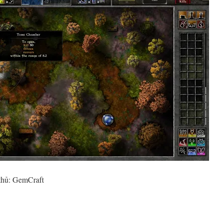
thủ: GemCraft