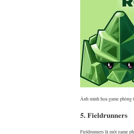
Ảnh minh họa game phòng th
5. Fieldrunners
Fieldrunners là một game phò