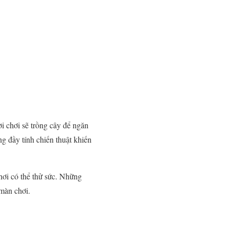
i chơi sẽ trồng cây để ngăn
g đầy tính chiến thuật khiến
hơi có thể thử sức. Những
màn chơi.