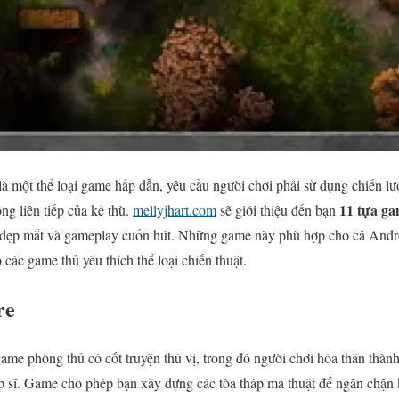
à một thể loại game hấp dẫn, yêu cầu người chơi phải sử dụng chiến lư
11 tựa ga
ông liên tiếp của kẻ thù.
mellyjhart.com
sẽ giới thiệu đến bạn
ọa đẹp mắt và gameplay cuốn hút. Những game này phù hợp cho cả And
 các game thủ yêu thích thể loại chiến thuật.
re
game phòng thủ có cốt truyện thú vị, trong đó người chơi hóa thân thàn
ệp sĩ. Game cho phép bạn xây dựng các tòa tháp ma thuật để ngăn chặn 