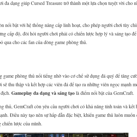
ơi đa dạng giúp Cursed Treasure trở thành một lựa chọn tuyệt vời cho n
òn nổi bật với hệ thống nâng cấp linh hoạt, cho phép người chơi tùy ch
ừng cấp độ, đòi hỏi người chơi phải có chiến lược hợp lý và sáng tạo đ
bỏ qua cho các fan của dòng game phòng thủ.
g game phòng thủ nổi tiếng nhờ vào cơ chế sử dụng đá quý để tăng cư
i sẽ thu thập và kết hợp các viên đá để tạo ra những viên ngọc mạnh mẽ
Gameplay đa dạng và sáng tạo
 địch.
là điểm nổi bật của GemCraft.
g thủ, GemCraft còn yêu cầu người chơi có khả năng tính toán và kết
mạnh. Điều này tạo nên sự hấp dẫn đặc biệt, khiến game thủ luôn muốn
 chiến lược của mình.