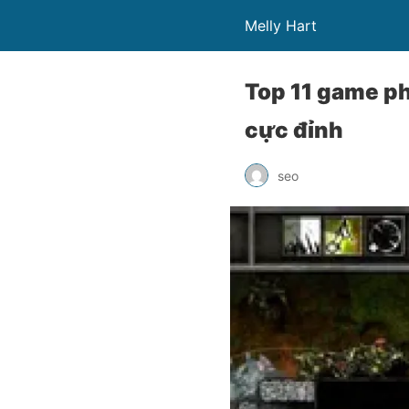
Melly Hart
Top 11 game ph
cực đỉnh
seo