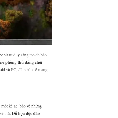
ợc và tư duy sáng tạo để bảo
me phòng thủ đáng chơi
roid và PC, đảm bảo sẽ mang
h một kẻ ác, bảo vệ những
Đồ họa độc đáo
kẻ thù.