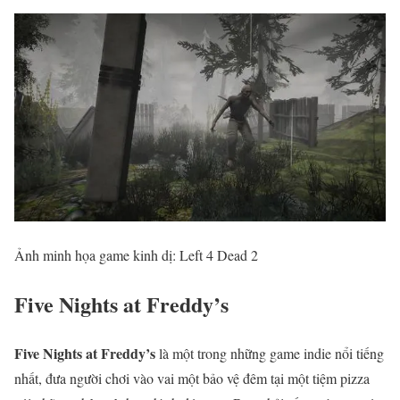
Ảnh minh họa game kinh dị: Left 4 Dead 2
Five Nights at Freddy’s
Five Nights at Freddy’s
là một trong những game indie nổi tiếng
nhất, đưa người chơi vào vai một bảo vệ đêm tại một tiệm pizza