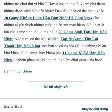
những trò chơi thú vị khác? Hãy cùng chúng tôi khám phá thêm
những danh sách hấp dẫn khác! Đầu tiên, bạn có thể tham khảo
20 Game Khủng Long Hấp Dẫn Nhất Để Chơi Ngay
cho
những ai yêu thích những cuộc phiêu lưu mạo hiểm. Nếu bạn là
20 Game Sinh Tồn Hấp Dẫn
fan của game sinh tồn, đừng bỏ lỡ
Nhất
Top 20 Game Tìm Lối
. Ngoài ra, có thể bạn sẽ thích
Thoát Hấp Dẫn Nhất
, nơi bạn sẽ có cơ hội giải mã những bí ẩn
11 Game Xì Tố Hấp Dẫn
khó khăn. Cuối cùng, hãy khám phá
Nhất
để thêm phần thú vị cho trải nghiệm chơi game của bạn!
Danh mục:
Game
Để lại nhận xét
Melly Hart
Quay lại đầu trang