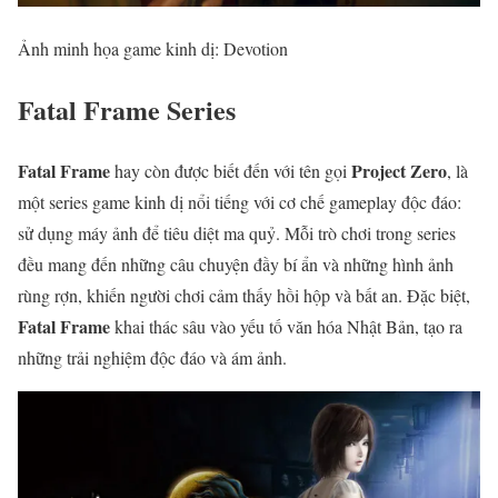
Ảnh minh họa game kinh dị: Devotion
Fatal Frame Series
Fatal Frame
Project Zero
hay còn được biết đến với tên gọi
, là
một series game kinh dị nổi tiếng với cơ chế gameplay độc đáo:
sử dụng máy ảnh để tiêu diệt ma quỷ. Mỗi trò chơi trong series
đều mang đến những câu chuyện đầy bí ẩn và những hình ảnh
rùng rợn, khiến người chơi cảm thấy hồi hộp và bất an. Đặc biệt,
Fatal Frame
khai thác sâu vào yếu tố văn hóa Nhật Bản, tạo ra
những trải nghiệm độc đáo và ám ảnh.