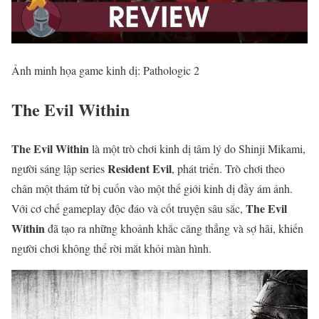
Ảnh minh họa game kinh dị: Pathologic 2
The Evil Within
The Evil Within
là một trò chơi kinh dị tâm lý do Shinji Mikami,
Resident Evil
người sáng lập series
, phát triển. Trò chơi theo
chân một thám tử bị cuốn vào một thế giới kinh dị đầy ám ảnh.
The Evil
Với cơ chế gameplay độc đáo và cốt truyện sâu sắc,
Within
đã tạo ra những khoảnh khắc căng thẳng và sợ hãi, khiến
người chơi không thể rời mắt khỏi màn hình.