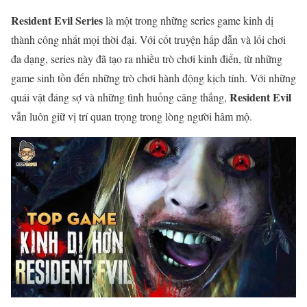
Resident Evil Series
là một trong những series game kinh dị
thành công nhất mọi thời đại. Với cốt truyện hấp dẫn và lối chơi
đa dạng, series này đã tạo ra nhiều trò chơi kinh điển, từ những
game sinh tồn đến những trò chơi hành động kịch tính. Với những
Resident Evil
quái vật đáng sợ và những tình huống căng thẳng,
vẫn luôn giữ vị trí quan trọng trong lòng người hâm mộ.