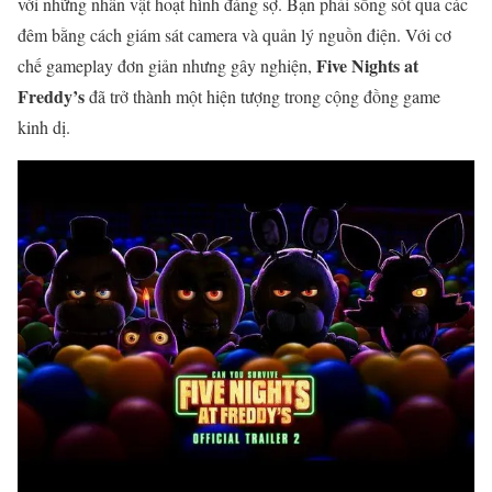
với những nhân vật hoạt hình đáng sợ. Bạn phải sống sót qua các
đêm bằng cách giám sát camera và quản lý nguồn điện. Với cơ
Five Nights at
chế gameplay đơn giản nhưng gây nghiện,
Freddy’s
đã trở thành một hiện tượng trong cộng đồng game
kinh dị.