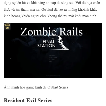
dụng sự lén lút và khả năng ẩn nấp để sống sót. Với đồ họa chân
Outlast
thực và âm thanh ma mị,
đã tạo ra những khoảnh khắc
kinh hoàng khiến người chơi không thể rời mắt khỏi màn hình.
Ảnh minh họa game kinh dị: Outlast Series
Resident Evil Series