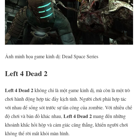
Ảnh minh họa game kinh dị: Dead Space Series
Left 4 Dead 2
Left 4 Dead 2
không chỉ là một game kinh dị, mà còn là một trò
chơi hành động hợp tác đầy kịch tính. Người chơi phải hợp tác
với nhau để sống sót trước sự tấn công của zombie. Với nhiều chế
Left 4 Dead 2
độ chơi và bản đồ khác nhau,
mang đến những
khoảnh khắc hồi hộp và cảm giác căng thẳng, khiến người chơi
không thể rời mắt khỏi màn hình.