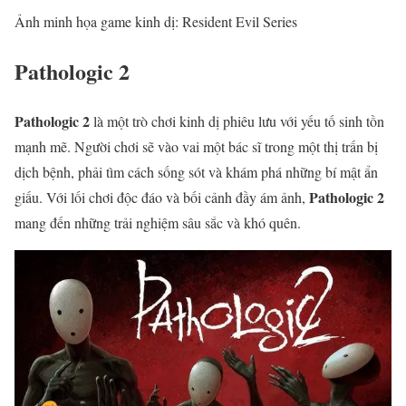
Ảnh minh họa game kinh dị: Resident Evil Series
Pathologic 2
Pathologic 2
là một trò chơi kinh dị phiêu lưu với yếu tố sinh tồn
mạnh mẽ. Người chơi sẽ vào vai một bác sĩ trong một thị trấn bị
dịch bệnh, phải tìm cách sống sót và khám phá những bí mật ẩn
Pathologic 2
giấu. Với lối chơi độc đáo và bối cảnh đầy ám ảnh,
mang đến những trải nghiệm sâu sắc và khó quên.