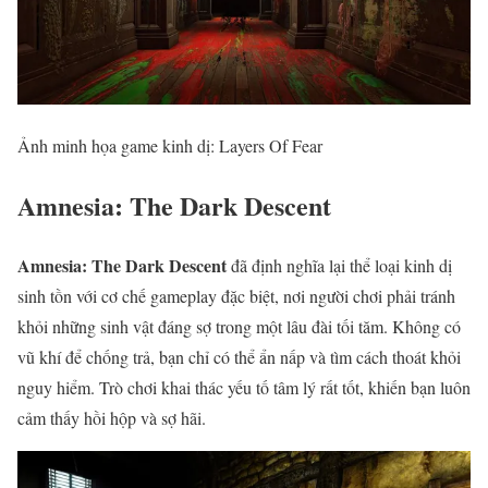
Ảnh minh họa game kinh dị: Layers Of Fear
Amnesia: The Dark Descent
Amnesia: The Dark Descent
đã định nghĩa lại thể loại kinh dị
sinh tồn với cơ chế gameplay đặc biệt, nơi người chơi phải tránh
khỏi những sinh vật đáng sợ trong một lâu đài tối tăm. Không có
vũ khí để chống trả, bạn chỉ có thể ẩn nấp và tìm cách thoát khỏi
nguy hiểm. Trò chơi khai thác yếu tố tâm lý rất tốt, khiến bạn luôn
cảm thấy hồi hộp và sợ hãi.