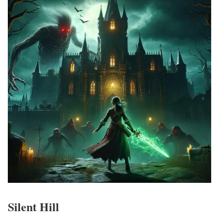
Silent Hill